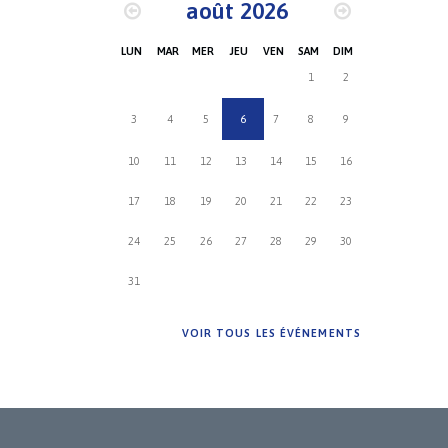
août 2026
LUN
MAR
MER
JEU
VEN
SAM
DIM
1
2
3
4
5
6
7
8
9
10
11
12
13
14
15
16
17
18
19
20
21
22
23
24
25
26
27
28
29
30
31
VOIR TOUS LES ÉVÉNEMENTS