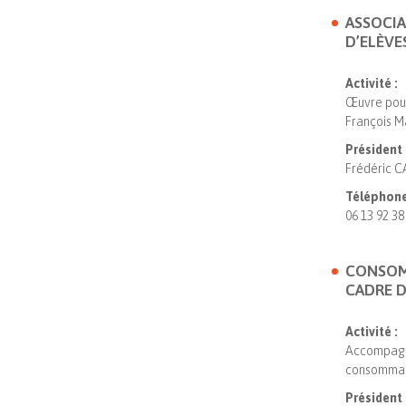
ASSOCIA
D’ELÈVE
Activité :
Œuvre pour
François M
Président 
Frédéric C
Téléphone
06 13 92 38
CONSOM
CADRE D
Activité :
Accompagn
consomma
Président 