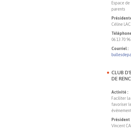
Espace de 
parents
Présidente
Céline L
Téléphone
06 13 70 96
Courriel :
bullesdep
CLUB D'
DE REN
Activité :
Faciliter l
favoriser l
évènemen
Président 
Vincent C