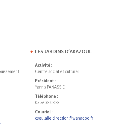
LES JARDINS D’AKAZOUL
Activité :
fouissement
Centre social et culturel
Président :
Yannis PANASSIE
Téléphone :
05 56 38 08 83
Courriel :
cseulalie.direction@wanadoo.fr
r