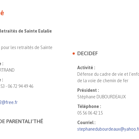
té
etraités de Sainte Eulalie
pour les retraités de Sainte
DECIDEF
 :
Activité :
ERTRAND
Défense du cadre de vie et l’en
 :
de la voie de chemin de fer
 53 - 06 72 94 49 46
Président :
Stéphane DUBOURDEAUX
2@free.fr
Téléphone :
05 56 06 42 15
DE PARENTALI'THÉ
Courriel :
stephanedubourdeaux@yahoo.f