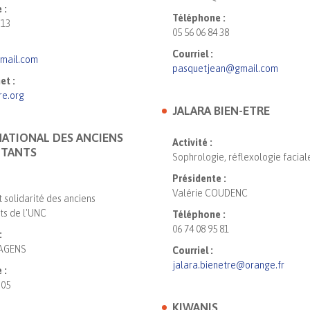
 :
Téléphone :
 13
05 56 06 84 38
Courriel :
mail.com
pasquetjean@gmail.com
et :
re.org
JALARA BIEN-ETRE
ATIONAL DES ANCIENS
Activité :
TANTS
Sophrologie, réflexologie faciale
Présidente :
Valérie COUDENC
 solidarité des anciens
s de l'UNC
Téléphone :
06 74 08 95 81
:
DAGENS
Courriel :
jalara.bienetre@orange.fr
 :
 05
KIWANIS