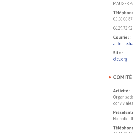
MAUGER Pa
Téléphone
05 56 06 87
06.29.73.92
Courriel :
antenne.h
Site :
clcv.org
COMITÉ 
Activité :
Organisati
conviviale
Présidente
Nathalie 
Téléphone