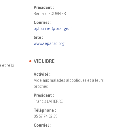
Président :
Bernard FOURNIER
Courriel :
bj.fournier@orange.fr
Site :
www.sepanso.org
VIE LIBRE
 et reïki
Activité :
Aide aux malades alcooliques et à leurs
proches
Président :
Francis LAPIERRE
Téléphone :
05 57 74 82 59
Courriel :