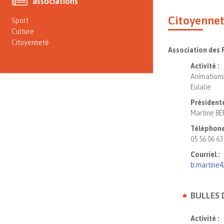
associations
Citoyenne
Sport
Culture
Citoyenneté
Association des R
Activité :
Animations 
Eulalie
Présidente
Martine B
Téléphone
05 56 06 63
Courriel :
b.martine4
BULLES 
Activité :