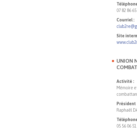
Téléphone
07 82 86 65
Courriel :
club2re@g
Site intern
www.club2
UNION N
COMBAT
Activité :
Mémoire et
combattant
Président 
Raphaël 
Téléphone
05 56 06 51