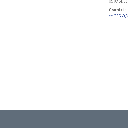
06 09 61 56
Courriel :
cdf33560@