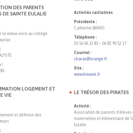
TION DES PARENTS
Activités caritatives
S DE SAINTE EULALIE
Présidente :
Catherine BARAS
 le mieux vivre au collège
Téléphone :
auriac
05 56 06 32 83 – 06 81 90 52 17
:
Courriel :
ALYSTE
cbaras@orange.fr
 :
Site :
 83
www.kiwanis.fr
MATION LOGEMENT ET
LE TRÉSOR DES PIRATES
E VIE
Activité :
Association de parents d’élèves
ement et défense des
maternelles et élémentaire de S
teurs
Eulalie
: