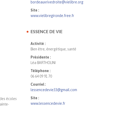
bordeauxrivedroite@vielibre.org
Site :
www.vielibregironde.free.fr
ESSENCE DE VIE
Activité :
Bien être, énergétique, santé
Présidente :
Léa BARTHOLINI
Téléphone :
06 64 09 91 70
Courriel :
lessencedevie33@gmail.com
Site :
 des écoles
www.lessencedevie.fr
ainte-