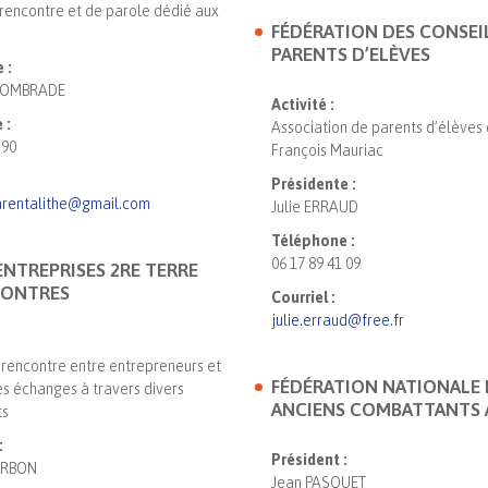
rencontre et de parole dédié aux
FÉDÉRATION DES CONSEI
PARENTS D’ELÈVES
 :
ACOMBRADE
Activité :
 :
Association de parents d’élèves
 90
François Mauriac
Présidente :
arentalithe@gmail.com
Julie ERRAUD
Téléphone :
06 17 89 41 09
ENTREPRISES 2RE TERRE
CONTRES
Courriel :
julie.erraud@free.fr
a rencontre entre entrepreneurs et
FÉDÉRATION NATIONALE 
es échanges à travers divers
ANCIENS COMBATTANTS 
ts
:
Président :
ARBON
Jean PASQUET