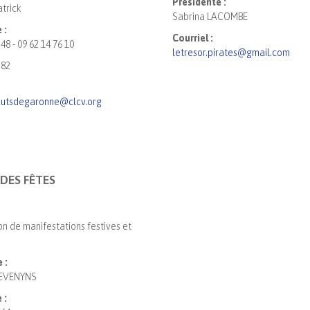
Présidente :
trick
Sabrina LACOMBE
 :
Courriel :
 48 - 09 62 14 76 10
letresor.pirates@gmail.com
.82
autsdegaronne@clcv.org
DES FÊTES
on de manifestations festives et
s
 :
DEVENYNS
 :