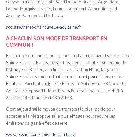
Greyseau mais aussi Ecole Saint Exupéry, Ruaults, Argentière,
Loume, Marquisat, Vivier, Friant, Fontaubert, Arthur Rimbaud,
Acacias, Sarments et Bellassise.
scolaire.transports.nouvelle-aquitaine.fr
A CHACUN SON MODE DE TRANSPORT EN
COMMUN !
En train, les étudiants, comme tout un chacun, peuvent se rendre de
Sainte-Eulalie à Bordeaux Saint Jean en 10 minutes. Située rue de
l’Abbaye de Bonlieu, à la limite avec Carbon Blanc, la gare de
Sainte-Eulalie est aujourd’hui peu connue et peu utilisée par les
Eulaliens. Pourtant, la ligne 17 Bordeaux-Saintes du TER Nouvelle
Aquitaine propose 11 départs vers Bordeaux par jour de 7h01 à
20h41 et 14 retours de 6h08 à 21h08.
C’est aujourd’hui le moyen de transport le plus rapide pour
accéder à la Métropole et le plus efficace pour réduire les
émissions de gaz à effet de serre.
www.ter.sncf.com/nouvelle-aquitaine