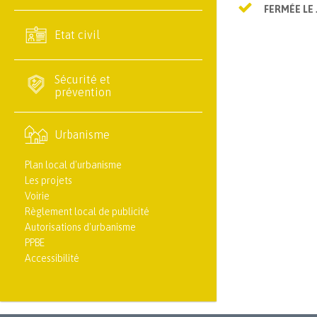
FERMÉE LE 
Etat civil
Sécurité et
prévention
Urbanisme
Plan local d'urbanisme
Les projets
Voirie
Règlement local de publicité
Autorisations d'urbanisme
PPBE
Accessibilité