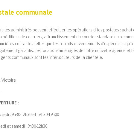
stale communale
les administrés peuvent effectuer les opérations dites postales : achat 
expéditions de courriers, affranchissement du courrier standard ou recom
ancières courantes telles que les retraits et versements d’espèces jusqu’
alement garantis. Les locaux réaménagés de notre nouvelle agence et la d
gents communaux sont les interlocuteurs de la clientèle.
 Victoire
1
ERTURE :
credi : 9h30-12h30 et 16h30-19h00
edi et samedi : 9h30-12h30