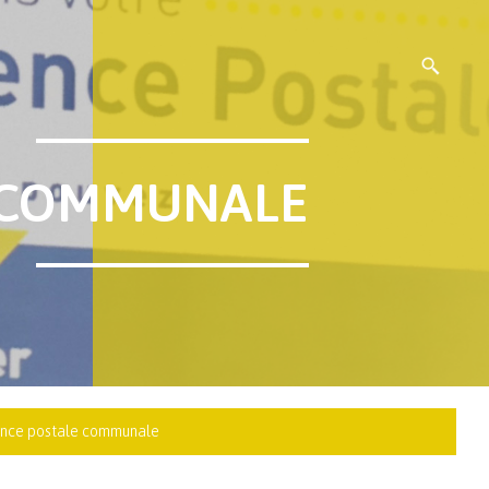
 COMMUNALE
nce postale communale