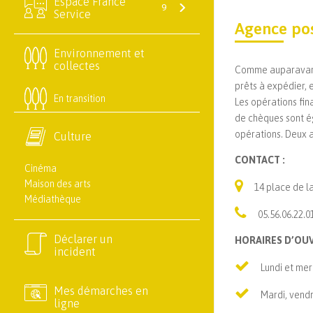
Espace France
9
Service
Agence po
Environnement et
collectes
Comme auparavant, 
prêts à expédier, 
En transition
Les opérations fin
de chèques sont ég
opérations. Deux a
Culture
CONTACT :
Cinéma
Maison des arts
14 place de la
Médiathèque
05.56.06.22.0
Déclarer un
HORAIRES D’OUV
incident
Lundi et mer
Mes démarches en
Mardi, vendr
ligne