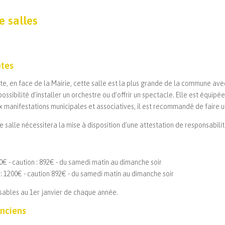
e salles
êtes
te, en face de la Mairie, cette salle est la plus grande de la commune a
 possibilité d’installer un orchestre ou d’offrir un spectacle. Elle est équ
ux manifestations municipales et associatives, il est recommandé de faire un
 salle nécessitera la mise à disposition d'une attestation de responsabili
€ - caution : 892€ - du samedi matin au dimanche soir
 1200€ - caution 892€ - du samedi matin au dimanche soir
visables au 1er janvier de chaque année.
anciens