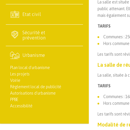
La salle est située
public attenant. E
Etat civil
mais également sur
TARIFS
Sécurité et
Communes : 250
prévention
Hors commune :
Les tarifs sont ré
Urbanisme
La salle de ré
Plan local d'urbanisme
Les projets
La salle, située à
Voirie
TARIFS
Règlement local de publicité
Autorisations d'urbanisme
Communes : 168
PPBE
Hors commune :
Accessibilité
Les tarifs sont ré
Modalité de r