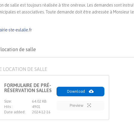
ion de salle est toujours réalisée à titre onéreux. Les demandes sont instru
icipales et associatives. Toute demande doit être adressée à Monsieur le 
rie-ste-eulalie.fr
location de salle
 LOCATION DE SALLE
FORMULAIRE DE PRÉ-
RÉSERVATION SALLES
Download
Size:
64.02 KB
Preview
Hits :
4901
Date added:
2024-12-16