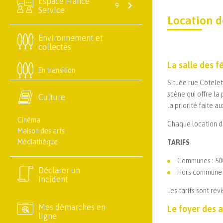
Espace France
9
Service
Location d
Environnement et
collectes
La salle des f
En transition
Située rue Cotelet
scène qui offre la
Culture
la priorité faite a
Cinéma
Chaque location de
Maison des arts
Médiathèque
TARIFS
Communes : 500
Déclarer un
Hors commune :
incident
Les tarifs sont ré
Mes démarches en
Le foyer des 
ligne