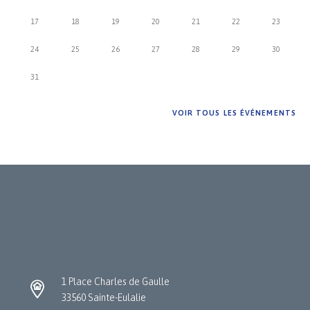
17
18
19
20
21
22
23
24
25
26
27
28
29
30
31
VOIR TOUS LES ÉVÉNEMENTS
1 Place Charles de Gaulle
33560 Sainte-Eulalie