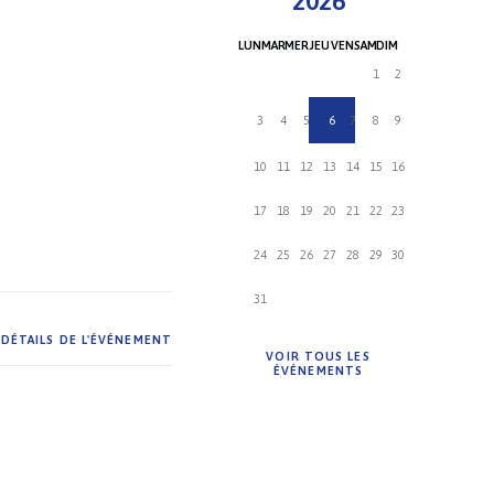
2026
LUN
MAR
MER
JEU
VEN
SAM
DIM
1
2
3
4
5
6
7
8
9
10
11
12
13
14
15
16
17
18
19
20
21
22
23
24
25
26
27
28
29
30
31
DÉTAILS DE L'ÉVÉNEMENT
VOIR TOUS LES
ÉVÉNEMENTS