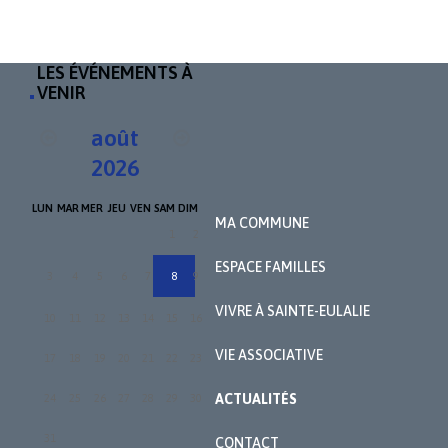
LES
ÉVÉNEMENTS À
VENIR
août
2026
LUN
MAR
MER
JEU
VEN
SAM
DIM
MA COMMUNE
1
2
ESPACE FAMILLES
3
4
5
6
7
8
9
VIVRE À SAINTE-EULALIE
10
11
12
13
14
15
16
VIE ASSOCIATIVE
17
18
19
20
21
22
23
ACTUALITÉS
24
25
26
27
28
29
30
31
CONTACT